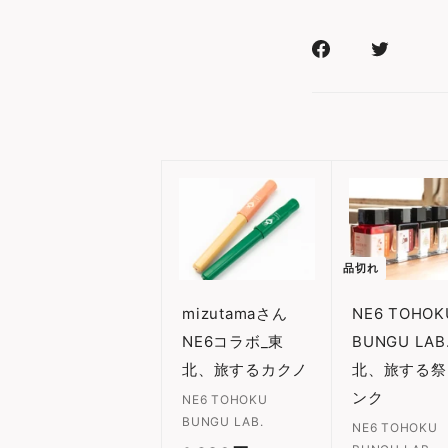
Facebook
Xr
で
で
シ
シ
ェ
ェ
ア
ア
す
す
カ
ー
る
る
ト
に
入
品切れ
れ
る
mizutamaさん
NE6 TOHOK
NE6コラボ_東
BUNGU LAB
北、旅するカクノ
北、旅する祭
ンク
NE6 TOHOKU
BUNGU LAB.
NE6 TOHOKU