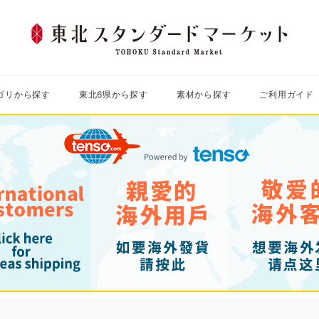
東
北
ス
ゴリから探す
東北6県から探す
素材から探す
ご利用ガイド
タ
ン
ダ
ー
ド
マ
ー
ケ