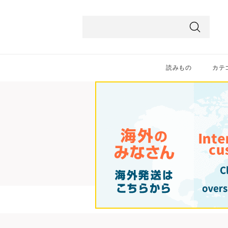
ス
ク
ロ
検
ー
索
ル
読みもの
カテ