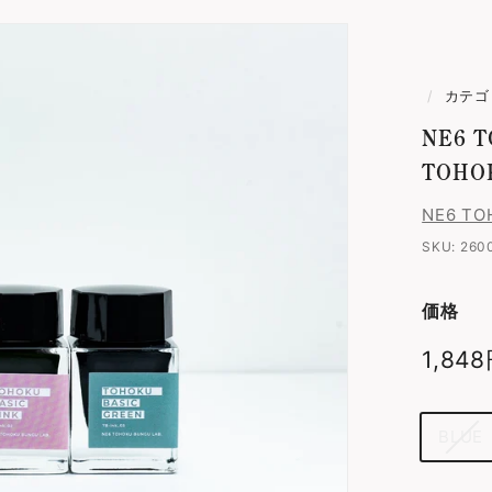
ッ
ト
/
カテゴ
NE6 
TOHOK
NE6 TO
SKU:
260
価格
通
1,84
常
価
色
BLUE
格