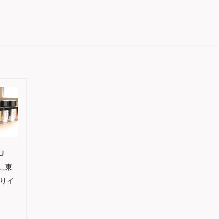
U
._東
りイ