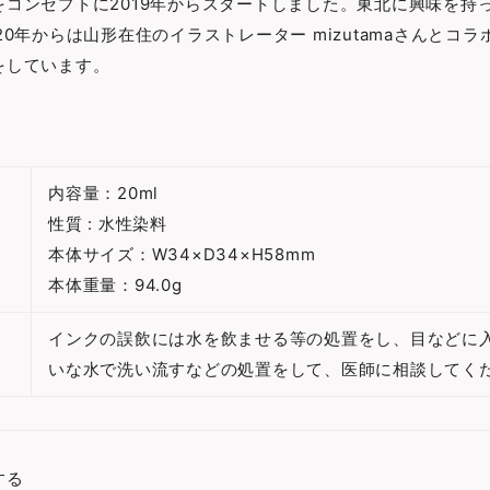
をコンセプトに2019年からスタートしました。東北に興味を持
20年からは山形在住のイラストレーター mizutamaさんとコ
をしています。
内容量：20ml
性質 : 水性染料
本体サイズ：W34×D34×H58mm
本体重量：94.0g
インクの誤飲には水を飲ませる等の処置をし、目などに
いな水で洗い流すなどの処置をして、医師に相談してく
する