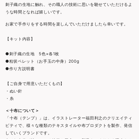
刺子織の生地に触れ、その職人の技術に思いを馳せていただけるよ
うな時間となれば嬉しいです。
お家で手作りをする時間を楽しんでいただけましたら幸いです。
【キット内容】
●刺子織の生地 5色×各1枚
●粒状ペレット（お手玉の中身）200g
●作り方説明書
【ご自身で用意いただくもの】
・ぬい針
・糸
＜十布について＞
「十布（テンプ）」は、イラストレーター福田利之のクリエイティ
ビティで、様々な種類のテキスタイルや布プロダクトを製作、発信
していくブランドです。