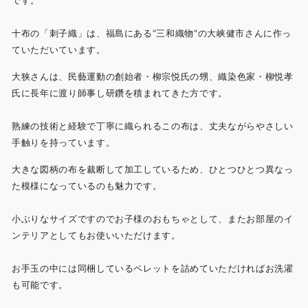
です。
十布の「刺子織」は、福島にある“三和織物”の大峡健市さんに作っ
ていただいています。
大狭さんは、民藝運動の創始者・柳宗悦氏の甥、織染色家・柳悦孝
氏に長年に渡り師事し研鑽を積まれてきた方です。
熟練の技術と経験で丁寧に織られるこの布は、丈夫ながらやさしい
手触りを持っています。
大きな図柄の布を裁断して加工しているため、ひとつひとつ異なっ
た模様になっているのも魅力です。
小ぶりなサイズですのでお子様のおもちゃとして、またお部屋のイ
ンテリアとしてもお使いいただけます。
お手玉の中には同梱しているペレットを詰めていただければお洗濯
も可能です。