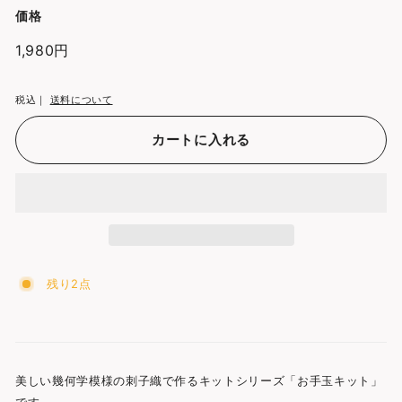
価格
通
1,980円
1,980
常
円
価
税込｜
送料について
格
カートに入れる
残り2点
美しい幾何学模様の刺子織で作るキットシリーズ「お手玉キット」