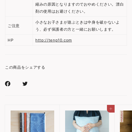
縮みの原因となりますのでおやめください。漂白
剤の使用はお避けください。
小さなお子さまが遊ぶときは中身を破かないよ
ご注意
う、必ず保護者の方と一緒にお願いします。
HP
http://tenp10.com
この商品をシェアする
Facebook
Xr
で
で
シ
シ
ェ
ェ
カートに入れる
ア
ア
す
す
る
る