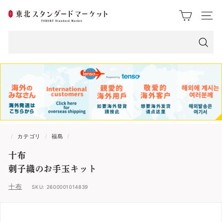
ス
東
ク
サイト
ロ
北
ー
ス
ル
検
索
タ
ン
ダ
ー
/
カテゴリ
/
福島
/
ド
十布
マ
刺子織のお手玉キット
ー
十布
SKU:
2600001014839
ケ
ッ