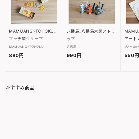
MAMUANG×TOHOKU_
八幡馬_八幡馬木製ストラ
MAMU
マッチ箱クリップ
ップ
アート
MAMUANG×TOHOKU
八幡馬
MAMUA
880円
8
990円
9
550
8
9
0
0
円
円
おすすめ商品