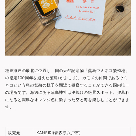
種差海岸の最北に位置し、国の天然記念物「蕪島ウミネコ繁殖地」
の指定100周年を迎えた蕪島(かぶしま)。カモメの仲間であるウミ
ネコという鳥の繁殖の様子を間近で観察することができる国内唯一
の場所です。海辺にある蕪島神社は夕焼けの絶景スポット。夕暮れ
になると濃厚なオレンジ色に染まった空と海を楽しむことができま
す。
販売元
KANEIRI(青森県八戸市)