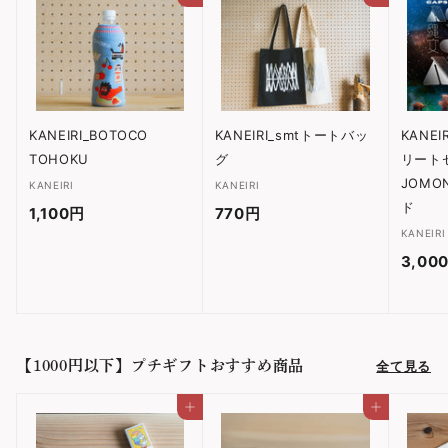
ア
ア
す
す
る
る
KANEIRI_BOTOCO
KANEIRI_smtトートバッ
KANE
TOHOKU
グ
リートセ
JOMO
KANEIRI
KANEIRI
ド
1,100円
1
770円
7
KANEIRI
,
7
3,00
1
0
0
円
0
円
【1000円以下】プチギフトおすすめ商品
全て見る
カートに入れる
カートに入れる