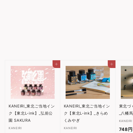
KANEIRI_オリジナル万年
筆インク ８シリーズ 「種
差海岸」
KANEIRI
1,760円
1
,
7
6
カートに入れる
カートに入れる
0
円
KANEIRI_東北ご当地イン
KANEIRI_東北ご当地イン
東北づ
ク【東北L-ink】_弘前公
ク【東北L-ink】_きらめ
_八幡
園 SAKURA
くみやぎ
KANEIRI
KANEIRI
KANEIRI
748円