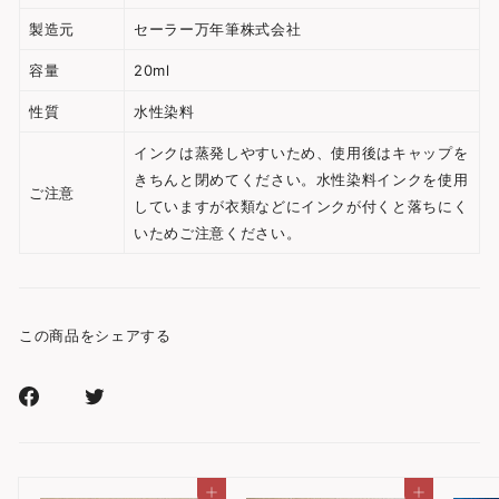
製造元
セーラー万年筆株式会社
容量
20ml
性質
水性染料
インクは蒸発しやすいため、使用後はキャップを
きちんと閉めてください。水性染料インクを使用
ご注意
していますが衣類などにインクが付くと落ちにく
いためご注意ください。
この商品をシェアする
Facebook
Xr
で
で
シ
シ
ェ
ェ
カートに入れる
カートに入れる