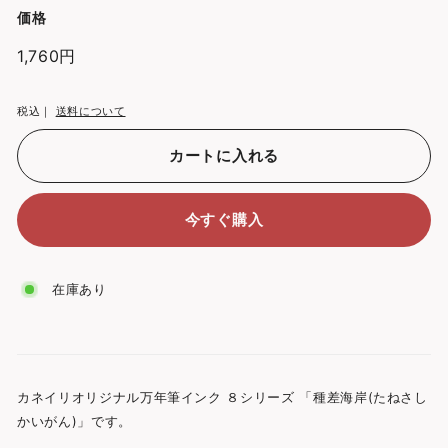
価格
通
1,760円
1,760
常
円
価
税込｜
送料について
格
カートに入れる
今すぐ購入
在庫あり
カネイリオリジナル万年筆インク ８シリーズ 「種差海岸(たねさし
かいがん)」です。