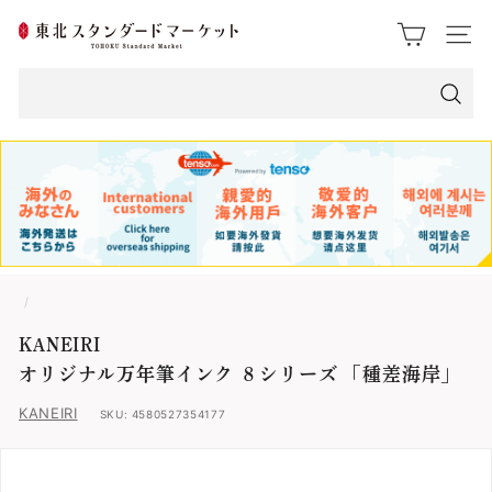
ス
東
ク
サイト
ロ
北
ー
ス
ル
検
索
タ
ン
ダ
ー
/
ド
KANEIRI
マ
オリジナル万年筆インク ８シリーズ 「種差海岸」
ー
KANEIRI
SKU:
4580527354177
ケ
ッ