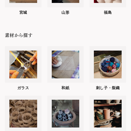
宮城
山形
福島
素材から探す
ガラス
和紙
刺し子・裂織