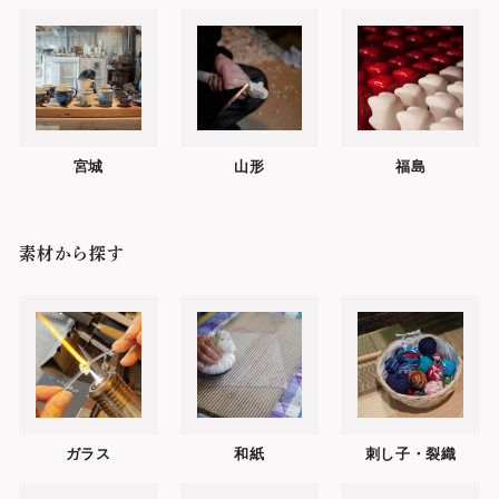
宮城
山形
福島
素材から探す
ガラス
和紙
刺し子・裂織