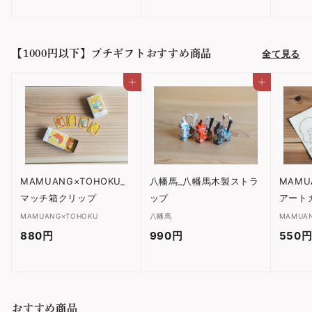
2
5
0
【1000円以下】プチギフトおすすめ商品
全て見る
円
カートに入れる
カートに入れる
MAMUANG×TOHOKU_
八幡馬_八幡馬木製ストラ
MAMU
マッチ箱クリップ
ップ
アート
MAMUANG×TOHOKU
八幡馬
MAMUA
880円
8
990円
9
550
8
9
0
0
円
円
おすすめ商品