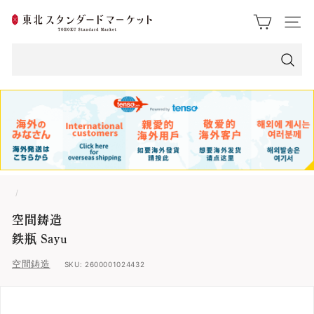
ス
東
ク
サイト
ロ
北
ー
ス
ル
検
索
タ
ン
ダ
ー
/
ド
空間鋳造
マ
鉄瓶 Sayu
ー
空間鋳造
SKU:
2600001024432
ケ
ッ