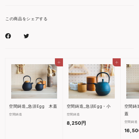
この商品をシェアする
Facebook
Xr
で
で
シ
シ
ェ
ェ
カートに入れる
カートに入れる
ア
ア
す
す
る
る
空間鋳造_急須Egg 木蓋
空間鋳造_急須Egg・小
空間鋳造
蓋
空間鋳造
空間鋳造
空間鋳造
8,250円
8
16,5
,