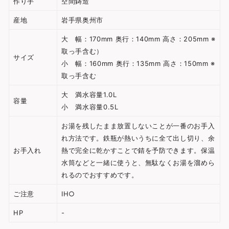
作り手
空間鋳造
産地
岩手県奥州市
大
幅：170mm 奥行：140mm 高さ：205mm ※
取っ手含む）
サイズ
小
幅：160mm 奥行：135mm 高さ：150mm ※
取っ手含む
大 満水容量1.0L
容量
小
満水容量0.5L
お湯を残したまま放置しないことが一番のお手入
れ方法です。鉄瓶が熱いうちに全て出し切り、余
お手入れ
熱で完全に乾かすことで錆を予防できます。保温
水筒などと一緒に使うと、無駄なくお湯を溜めら
れるのでおすすめです。
ご注意
IH○
HP
-