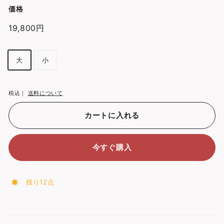
価格
通
19,800円
19,800
常
円
価
種
大
小
格
類
税込｜
送料について
カートに入れる
今すぐ購入
残り12点