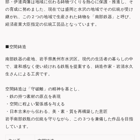
部・伊達両藩は地域に伝わる鋳物づくりを熱心に保護・推進し、そ
の育成に努めました、現在では盛岡と水沢の地域でその伝統が受け
継がれ、この２つの地域で生産された鋳物を「南部鉄器」と呼び、
経済産業大臣指定の伝統工芸品となっています。
■空間鋳造
南部鉄器の産地、岩手県奥州市水沢区。現代の生活者の暮らしの中
で、違和感なく使い続けれる鉄瓶を提案する、鋳造作家・岩清水久
生さんによる工房です。
空間鋳造は「守破離」の精神を基とし、
・鉄の持つ素材の原点を表現
・空間に程よい緊張感を与える
・日本古来から伝わる、美・素・質を再構築した意匠
岩手南部鉄瓶の伝統を守りながら、この３つを兼備した作品を目指
しています。