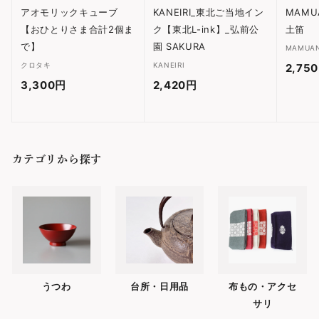
アオモリックキューブ
KANEIRI_東北ご当地イン
MAMU
【おひとりさま合計2個ま
ク【東北L-ink】_弘前公
土笛
で】
園 SAKURA
MAMUA
クロタキ
KANEIRI
2,75
3,300円
3
2,420円
2
,
,
3
4
0
2
カテゴリから探す
0
0
円
円
うつわ
台所・日用品
布もの・アクセ
サリ