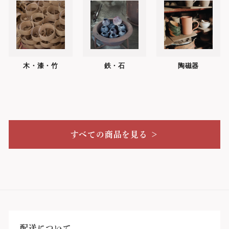
木・漆・竹
鉄・石
陶磁器
すべての商品を見る ＞
配送について