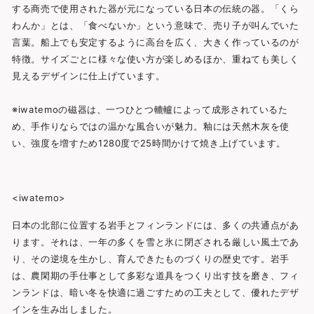
する商売で使用された器が元になっている日本の伝統の器。「くら
わんか」とは、「食べないか」という意味で、売り子が叫んでいた
言葉。船上でも安定するように高台を広く、大きく作っているのが
特徴。サイズごとに様々な使い方が楽しめるほか、重ねても美しく
見えるデザインに仕上げています。
※iwatemoの磁器は、一つひとつ轆轤によって成形されているた
め、手作りならではの温かな風合いが魅力。釉には天然木灰を使
い、強度を増すため1280度で25時間かけて焼き上げています。
<iwatemo>
日本の北部に位置する岩手とフィンランドには、多くの共通点があ
ります。それは、一年の多くを雪と氷に閉ざされる厳しい風土であ
り、その逆境を生かし、育んできたものづくりの歴史です。岩手
は、農閑期の手仕事として多彩な道具をつくり出す技を磨き、フィ
ンランドは、暗い冬を快適に過ごすための工夫として、優れたデザ
インを生み出しました。