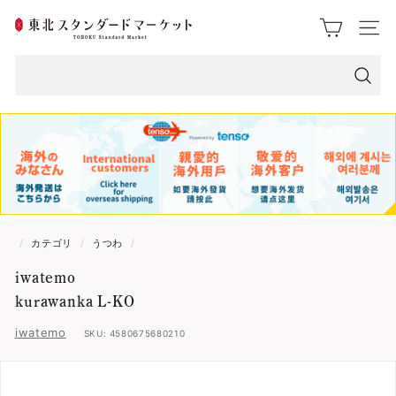
ス
東
ク
サイト
ロ
北
ー
ス
ル
検
索
タ
ン
ダ
ー
/
カテゴリ
/
うつわ
/
ド
iwatemo
マ
kurawanka L-KO
ー
iwatemo
SKU:
4580675680210
ケ
ッ