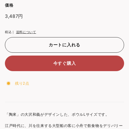
価格
通
3,487円
3,487
常
円
価
税込｜
送料について
格
カートに入れる
今すぐ購入
残り2点
「陶來」の大沢和義がデザインした、ボウルLサイズです。
江戸時代に、川を往来する大型船の客に小舟で飲食物をデリバリー