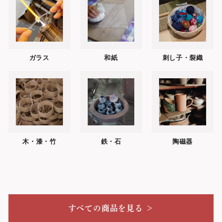
ガラス
和紙
刺し子・裂織
木・漆・竹
鉄・石
陶磁器
すべての商品を見る ＞