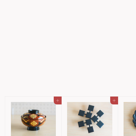
iwatemo_kurawanka L-
KO
iwatemo
3,487円
3
,
4
8
カートに入れる
カートに入れる
7
円