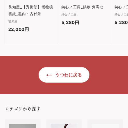
翁知屋_【秀衡塗】煮物椀
鋳心ノ工房_鍋敷 角寄せ
鋳心ノ
雲紋_黒内・古代朱
鋳心ノ工房
鋳心ノ工
翁知屋
5,280円
5
5,28
22,000円
2
,
2
2
,
8
0
0
0
円
0
うつわに戻る
円
カテゴリから探す