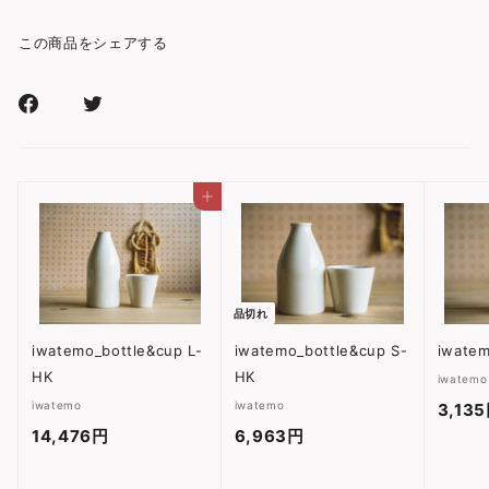
この商品をシェアする
Facebook
Xr
で
で
シ
シ
ェ
ェ
カートに入れる
ア
ア
す
す
る
る
品切れ
iwatemo_bottle&cup L-
iwatemo_bottle&cup S-
iwate
HK
HK
iwatemo
iwatemo
iwatemo
3,13
14,476円
1
6,963円
6
4
,