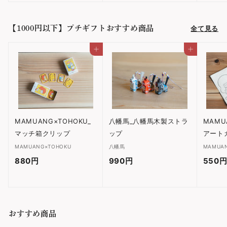
,
9
4
6
【1000円以下】プチギフトおすすめ商品
全て見る
7
3
6
円
カートに入れる
カートに入れる
円
MAMUANG×TOHOKU_
八幡馬_八幡馬木製ストラ
MAMU
マッチ箱クリップ
ップ
アート
MAMUANG×TOHOKU
八幡馬
MAMUA
880円
8
990円
9
550
8
9
0
0
円
円
おすすめ商品