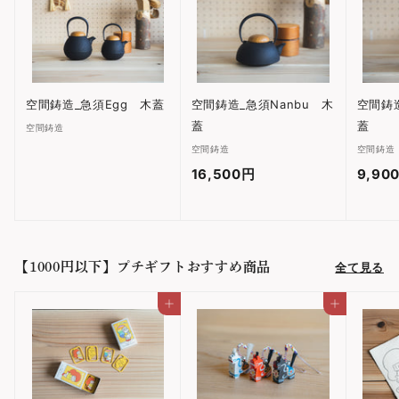
す
す
る
る
空間鋳造_急須Egg 木蓋
空間鋳造_急須Nanbu 木
空間鋳造
蓋
蓋
空間鋳造
空間鋳造
空間鋳造
16,500円
1
9,90
6
,
5
【1000円以下】プチギフトおすすめ商品
全て見る
0
0
カートに入れる
カートに入れる
円