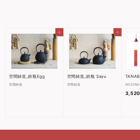
8,250円
8
,
2
5
カートに入れる
カートに入れる
0
円
空間鋳造_鉄瓶Egg
空間鋳造_鉄瓶 Sayu
TANAB
空間鋳造
空間鋳造
NOZOMI 
3,52