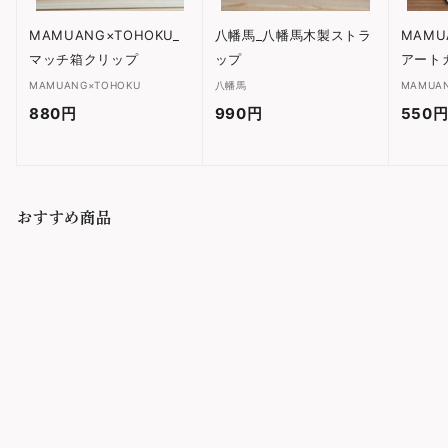
MAMUANG×TOHOKU_
八幡馬_八幡馬木製ストラ
MAMU
マッチ箱クリップ
ップ
アート
MAMUANG×TOHOKU
八幡馬
MAMUA
880円
8
990円
9
550
8
9
0
0
円
円
おすすめ商品
空間鋳造_急須Egg・小
空間鋳造