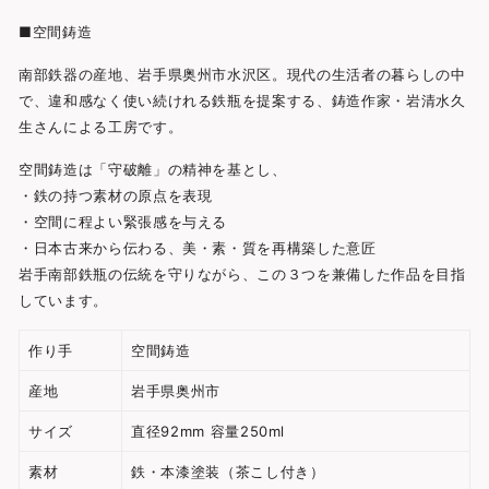
■空間鋳造
南部鉄器の産地、岩手県奥州市水沢区。現代の生活者の暮らしの中
で、違和感なく使い続けれる鉄瓶を提案する、鋳造作家・岩清水久
生さんによる工房です。
空間鋳造は「守破離」の精神を基とし、
・鉄の持つ素材の原点を表現
・空間に程よい緊張感を与える
・日本古来から伝わる、美・素・質を再構築した意匠
岩手南部鉄瓶の伝統を守りながら、この３つを兼備した作品を目指
しています。
作り手
空間鋳造
産地
岩手県奥州市
サイズ
直径92mm 容量250ml
素材
鉄・本漆塗装（茶こし付き）