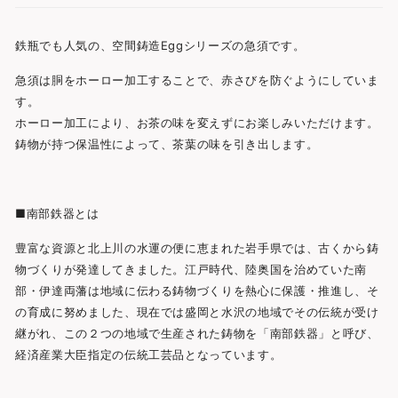
鉄瓶でも人気の、空間鋳造Eggシリーズの急須です。
急須は胴をホーロー加工することで、赤さびを防ぐようにしていま
す。
ホーロー加工により、お茶の味を変えずにお楽しみいただけます。
鋳物が持つ保温性によって、茶葉の味を引き出します。
■南部鉄器とは
豊富な資源と北上川の水運の便に恵まれた岩手県では、古くから鋳
物づくりが発達してきました。江戸時代、陸奥国を治めていた南
部・伊達両藩は地域に伝わる鋳物づくりを熱心に保護・推進し、そ
の育成に努めました、現在では盛岡と水沢の地域でその伝統が受け
継がれ、この２つの地域で生産された鋳物を「南部鉄器」と呼び、
経済産業大臣指定の伝統工芸品となっています。