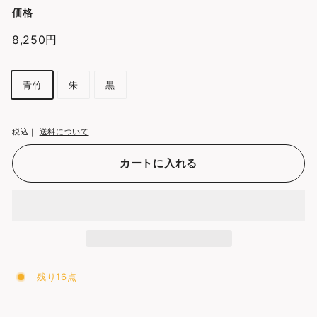
価格
通
8,250円
8,250
常
円
価
カ
青竹
朱
黒
格
ラ
ー
税込｜
送料について
カートに入れる
残り16点