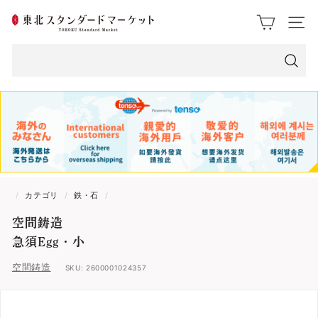
ス
東
ク
サイト
ロ
北
ー
ス
ル
検
索
タ
ン
ダ
ー
/
カテゴリ
/
鉄・石
/
ド
空間鋳造
マ
急須Egg・小
ー
空間鋳造
SKU:
2600001024357
ケ
ッ