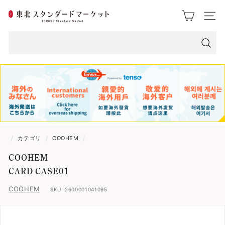
ス
東
ク
サイト
ロ
北
ー
ス
ル
検
索
タ
ン
ダ
ー
/
カテゴリ
/
COOHEM
/
ド
COOHEM
マ
CARD CASE01
ー
COOHEM
SKU:
2600001041095
ケ
ッ