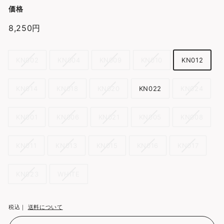
価格
通
8,250円
8,250
常
円
価
カ
KN002
KN004
KN009
KN010
KN012
格
ラ
ー
KN014
KN018
KN020
KN022
KN024
KN001
KN006
KN021
KN005
KN008
KN011
KN013
KN015
KN016
KN017
KN023
WHITE
税込｜
送料について