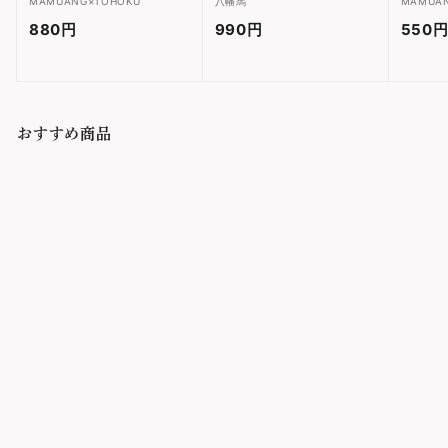
MAMUANG×TOHOKU
八幡馬
MAMUA
880円
8
990円
9
550
8
9
0
0
円
円
おすすめ商品
COOHEM_CARD
CASE01
COOHEM
8,250円
8
,