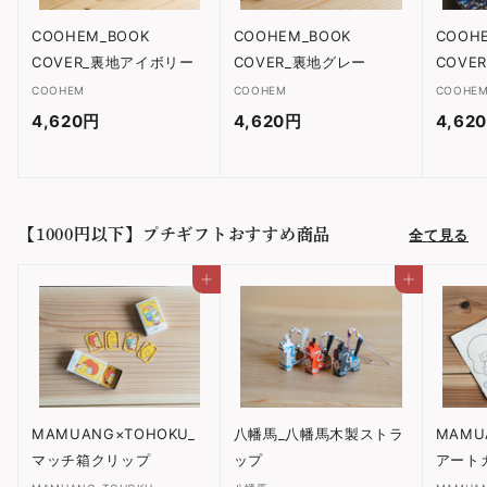
COOHEM_BOOK
COOHEM_BOOK
COOH
COVER_裏地アイボリー
COVER_裏地グレー
COVE
COOHEM
COOHEM
COOHE
4,620円
4
4,620円
4
4,62
,
,
6
6
2
2
【1000円以下】プチギフトおすすめ商品
全て見る
0
0
円
円
カートに入れる
カートに入れる
MAMUANG×TOHOKU_
八幡馬_八幡馬木製ストラ
MAMU
マッチ箱クリップ
ップ
アート