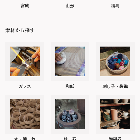
宮城
山形
福島
素材から探す
ガラス
和紙
刺し子・裂織
木・漆・竹
鉄・石
陶磁器