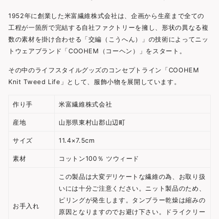
1952年に創業した米富繊維株式会社は、企画から生産まで全ての
工程が一箇所で完結する自社ファクトリーを擁し、形状の異なる複
数の素材を掛け合わせる「交編（こうへん）」の技術によってニッ
トウェアブランド「COOHEM（コーヘン）」をスタート。
その中のライフスタイルグッズのコンセプトライン「COOHEM
Knit Tweed Life」として、服飾小物を展開しています。
作り手
米富繊維株式会社
産地
山形県東村山郡山辺町
サイズ
11.4×7.5cm
素材
コットン100％ ツウィード
この製品は大変デリケートな繊維の為、お取り扱
いには十分ご注意ください。ニット製品のため、
ピリングが発生します。タンブラー乾燥は縮みの
お手入れ
原因となりますのでお避け下さい。ドライクリー