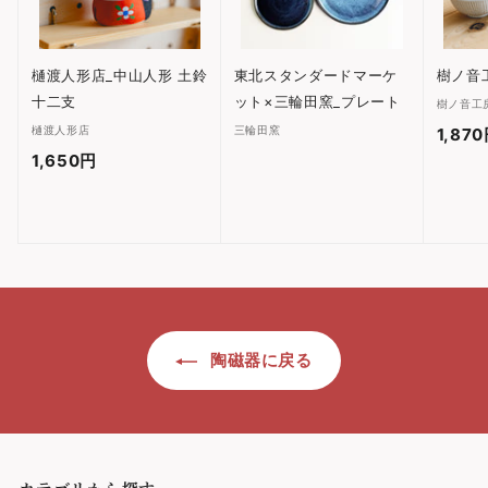
樋渡人形店_中山人形 土鈴
東北スタンダードマーケ
樹ノ音
十二支
ット×三輪田窯_プレート
樹ノ音工
樋渡人形店
三輪田窯
1,87
1,650円
1
,
6
5
0
円
陶磁器に戻る