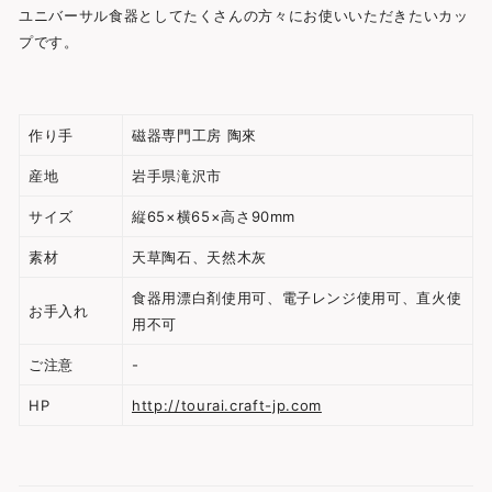
ユニバーサル食器としてたくさんの方々にお使いいただきたいカッ
プです。
作り手
磁器専門工房 陶來
産地
岩手県滝沢市
サイズ
縦65×横65×高さ90mm
素材
天草陶石、天然木灰
食器用漂白剤使用可、電子レンジ使用可、直火使
お手入れ
用不可
ご注意
-
HP
http://tourai.craft-jp.com