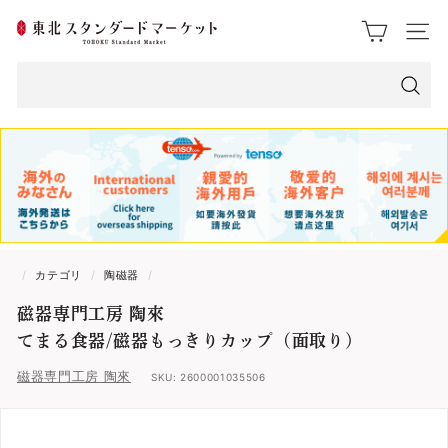
ス
東
ク
サイト
ロ
北
ー
ス
ル
検
索
タ
ン
ダ
ー
/
カテゴリ
/
陶磁器
/
ド
磁器専門工房 陶來
マ
てまる食器/磁器もっきりカップ（面取り）
ー
磁器専門工房 陶來
SKU:
2600001035506
ケ
ッ