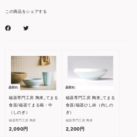
この商品をシェアする
Facebook
Xr
で
で
シ
シ
ェ
ェ
ア
ア
す
す
る
る
品切れ
品切れ
磁器専門工房 陶來_てまる
磁器専門工房 陶來_てまる
食器/磁器てまる碗・中
食器/磁器ひし鉢（内しの
（しのぎ）
ぎ）
磁器専門工房 陶來
磁器専門工房 陶來
2,090円
2
2,200円
2