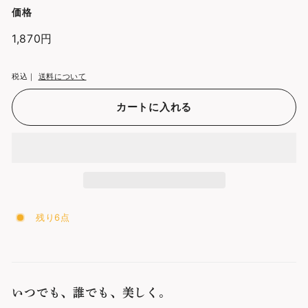
価格
通
1,870円
1,870
常
円
価
税込｜
送料について
格
カートに入れる
残り6点
いつでも、誰でも、美しく。