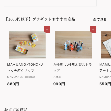
,
,
0
2
9
0
【1000円以下】プチギフトおすすめ商品
全て見る
0
0
円
円
カートに入れる
カートに入れる
MAMUANG×TOHOKU_
八幡馬_八幡馬木製ストラ
MAMU
マッチ箱クリップ
ップ
アート
MAMUANG×TOHOKU
八幡馬
MAMUA
880円
8
990円
9
550
8
9
0
0
円
円
おすすめ商品