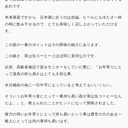
あれです。
本来酒器ですから、日本酒に合うのは勿論。ビールにも冷たさ一杯
の時に飲み干せるので、とても美味しく召し上がっていただけま
す。
この器の一番のポイントはその胴体の細さにあります。
この細さ、実は缶コーヒーとほぼ同じ直径なのです。
以前、高齢者施設で器をモニターをしていた際に、『お年寄りにと
って湯呑の持ち易さはとても大切な事。
水分補給の為に一日中手にもっていると考えてもいいくらい。
そういうお年寄り達にとって一番持ち易い器が実は缶コーヒーなん
だよ。』と、教えられたことがヒントになって開発されました。
握力の弱いお年寄りにとって持ち易いという事は通常の力のある一
般人にとっては尚の事持ち易いはず。