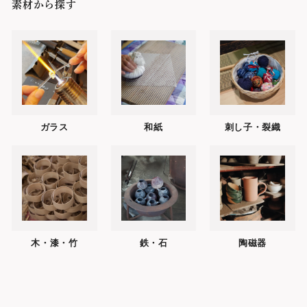
素材から探す
ガラス
和紙
刺し子・裂織
木・漆・竹
鉄・石
陶磁器