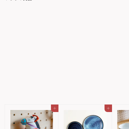
磁器専門工房 陶來_てまる
食器/磁器もっきりカップ
（面取り）
磁器専門工房 陶來
1,870円
1
,
8
7
カートに入れる
カートに入れる
0
円