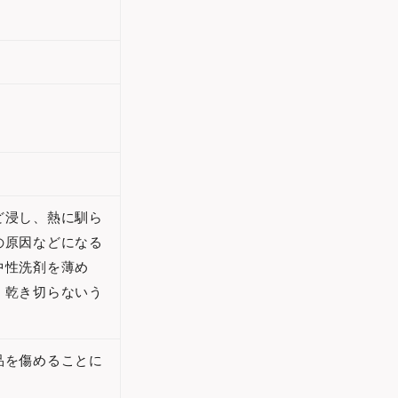
ど浸し、熱に馴ら
の原因などになる
中性洗剤を薄め
、乾き切らないう
品を傷めることに