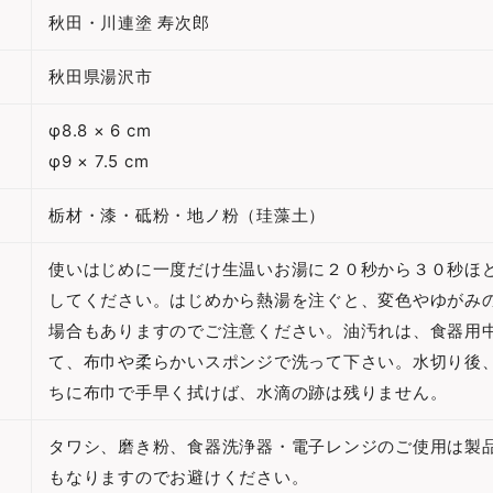
秋田・川連塗 寿次郎
秋田県湯沢市
φ8.8 × 6 cm
φ9 × 7.5 cm
栃材・漆・砥粉・地ノ粉（珪藻土）
使いはじめに一度だけ生温いお湯に２０秒から３０秒ほ
してください。はじめから熱湯を注ぐと、変色やゆがみ
場合もありますのでご注意ください。
油汚れは、食器用
て、布巾や柔らかいスポンジで洗って下さい。水切り後
ちに布巾で手早く拭けば、水滴の跡は残りません。
タワシ、磨き粉、食器洗浄器・電子レンジのご使用は製
もなりますのでお避けください。