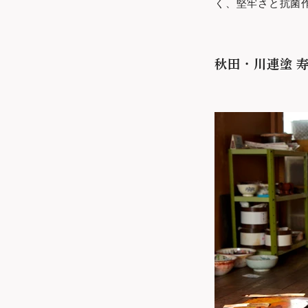
く、堅牢さと抗菌
秋田・川連塗 