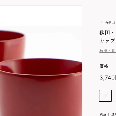
ッ
ト
/
カテゴ
秋田・
カップ
秋田・川
価格
通
3,74
常
価
サ
小
格
イ
ズ
税込｜
送