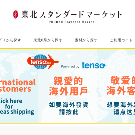
東
北
ス
ゴリから探す
東北6県から探す
素材から探す
ご利用ガイド
タ
ン
ダ
ー
ド
マ
ー
ケ