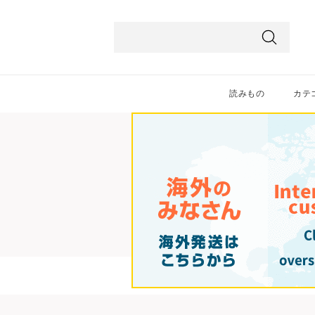
ス
ク
ロ
検
ー
索
ル
読みもの
カテ