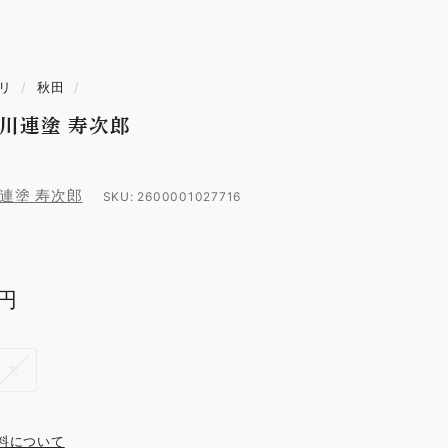
リ
/
秋田
/
川連塗 寿次郎
連塗 寿次郎
SKU:
2600001027716
0円
3,740
円
大
料について