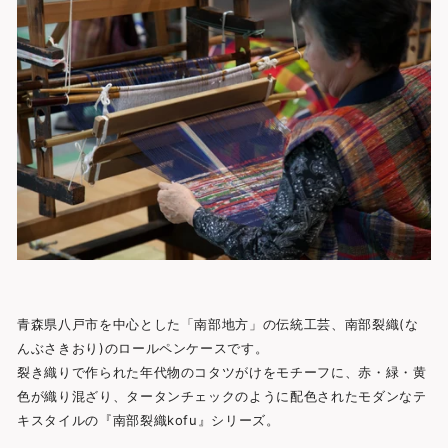
青森県八戸市を中心とした「南部地方」の伝統工芸、南部裂織(な
んぶさきおり)のロールペンケースです。
裂き織りで作られた年代物のコタツがけをモチーフに、赤・緑・黄
色が織り混ざり、タータンチェックのように配色されたモダンなテ
キスタイルの『南部裂織kofu』シリーズ。