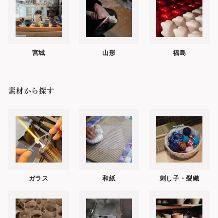
宮城
山形
福島
素材から探す
ガラス
和紙
刺し子・裂織