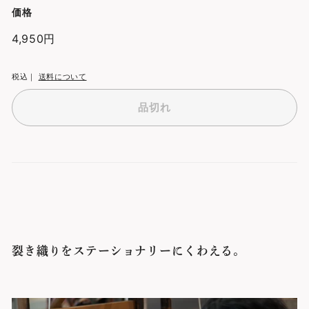
価格
通
4,950円
4,950
常
円
価
税込｜
送料について
格
品切れ
裂き織りをステーショナリーにくわえる。