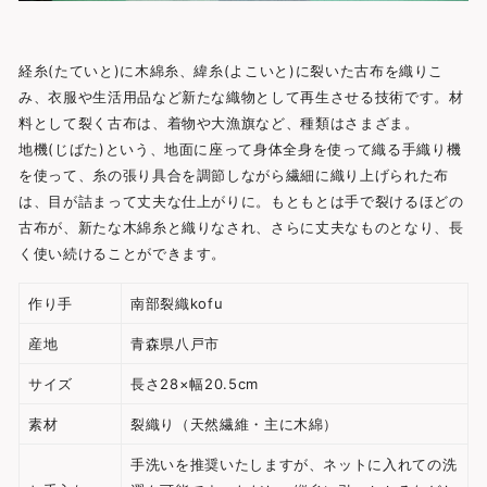
経糸(たていと)に木綿糸、緯糸(よこいと)に裂いた古布を織りこ
み、衣服や生活用品など新たな織物として再生させる技術です。材
料として裂く古布は、着物や大漁旗など、種類はさまざま。
地機
(
じばた
)
という、地面に座って身体全身を使って織る手織り機
を使って、糸の張り具合を調節しながら繊細に織り上げられた布
は、目が詰まって丈夫な仕上がりに。もともとは手で裂けるほどの
古布が、新たな木綿糸と織りなされ、さらに丈夫なものとなり、長
く使い続けることができます。
作り手
南部裂織kofu
産地
青森県八戸市
サイズ
長さ28×幅20.5cm
素材
裂織り（天然繊維・主に木綿）
手洗いを推奨いたしますが、ネットに入れての洗