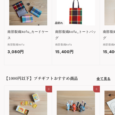
す
す
る
る
品切れ
南部裂織kofu_カードケー
南部裂織kofu_トートバッ
南部裂織
ス
グ
グ
南部裂織kofu
南部裂織kofu
南部裂織k
3,080円
3
15,400円
1
15,4
,
5
0
,
8
4
【1000円以下】プチギフトおすすめ商品
全て見る
0
0
円
0
カートに入れる
カートに入れる
円