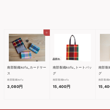
南部裂織kofu
4,950円
4
,
9
5
カートに入れる
0
円
品切れ
南部裂織kofu_カードケー
南部裂織kofu_トートバッ
南部裂織
ス
グ
グ
南部裂織kofu
南部裂織kofu
南部裂織k
3,080円
3
15,400円
1
15,4
,
5
0
,
8
4