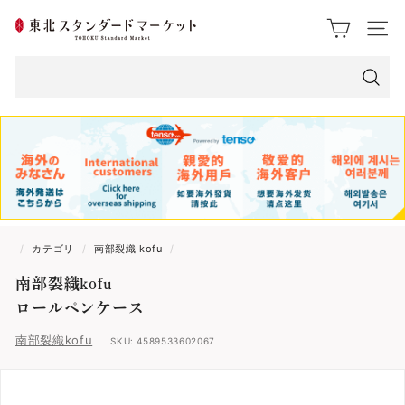
ス
東
ク
サイト
ロ
北
ー
ス
ル
検
索
タ
ン
ダ
ー
/
カテゴリ
/
南部裂織 kofu
/
ド
南部裂織kofu
マ
ロールペンケース
ー
南部裂織kofu
SKU:
4589533602067
ケ
ッ