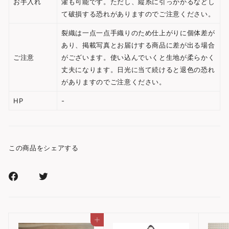
お手入れ
濯も可能です。ただし、縦糸に引っかかるなどし
て破損する恐れがありますのでご注意ください。
裂織は一点一点手織りのため仕上がりに個体差が
あり、掲載写真とお届けする商品に差が出る場合
ご注意
がございます。使い込んでいくと生地が柔らかく
丈夫になります。日光に当て続けると退色の恐れ
がありますのでご注意ください。
HP
-
この商品をシェアする
Facebook
Xr
で
で
シ
シ
ェ
ェ
カートに入れる
ア
ア