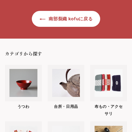
0
0
円
0
南部裂織 kofuに戻る
円
カテゴリから探す
うつわ
台所・日用品
布もの・アクセ
サリ