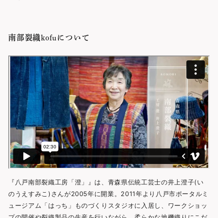
南部裂織kofuについて
『八戸南部裂織工房「澄」』は、青森県伝統工芸士の井上澄子(い
のうえすみこ)さんが2005年に開業。2011年より八戸市ポータルミ
ュージアム「はっち」ものづくりスタジオに入居し、ワークショッ
プの開催や裂織製品の生産を行いながら、柔らかな地機織りにこだ