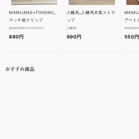
MAMUANG×TOHOKU_
八幡馬_八幡馬木製ストラ
MAMU
マッチ箱クリップ
ップ
アート
MAMUANG×TOHOKU
八幡馬
MAMUA
880円
8
990円
9
550
8
9
0
0
円
円
おすすめ商品
品切れ
南部裂織kofu_ロールペン
ケース