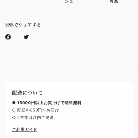
ジェ
商品
SNSでシェアする
Facebook
Xr
で
で
シ
シ
ェ
ェ
ア
ア
す
す
る
る
配送について
●
15000円以上お買上げで送料無料
○ 配送料650円〜お届け
○ 5営業日以内ご発送
ご利用ガイド