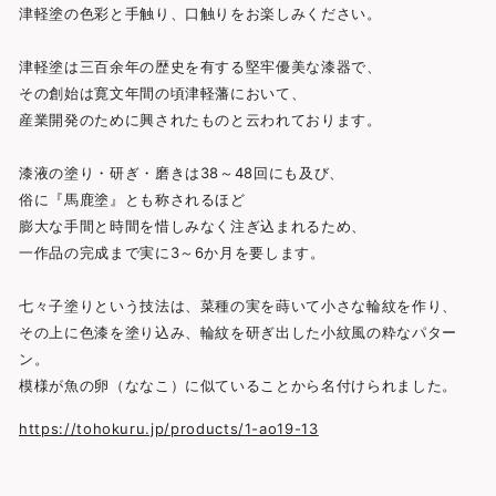
津軽塗の色彩と手触り、口触りをお楽しみください。
津軽塗は三百余年の歴史を有する堅牢優美な漆器で、
その創始は寛文年間の頃津軽藩において、
産業開発のために興されたものと云われております。
漆液の塗り・研ぎ・磨きは38～48回にも及び、
俗に『馬鹿塗』とも称されるほど
膨大な手間と時間を惜しみなく注ぎ込まれるため、
一作品の完成まで実に3～6か月を要します。
七々子塗りという技法は、菜種の実を蒔いて小さな輪紋を作り、
その上に色漆を塗り込み、輪紋を研ぎ出した小紋風の粋なパター
ン。
模様が魚の卵（ななこ）に似ていることから名付けられました。
https://tohokuru.jp/products/1-ao19-13