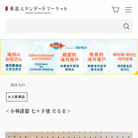
ス
東
ク
サイト
ロ
北
ー
ス
ル
検
索
タ
ン
ダ
ー
/
読みもの
/
ド
#入荷商品
マ
＜小林漆器 七々子塗 だるま＞
ー
ケ
ッ