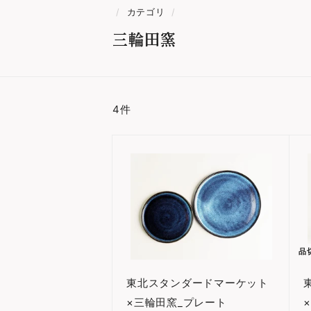
/
カテゴリ
/
三輪田窯
4件
カ
ー
ト
に
入
れ
る
品
東北スタンダードマーケット
×三輪田窯_プレート