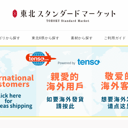
東
北
ス
ゴリから探す
東北6県から探す
素材から探す
ご利用ガイド
タ
ン
ダ
ー
ド
マ
ー
ケ