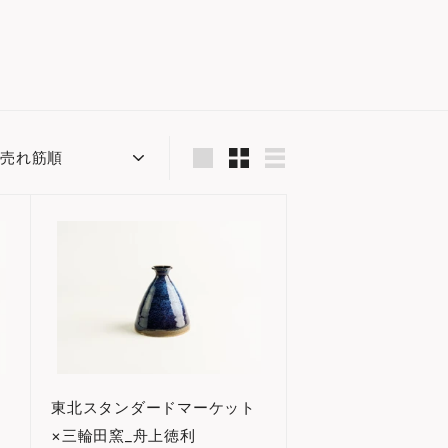
並
べ
大
小
一
き
さ
覧
替
カ
く
く
え
ー
ト
表
表
に
示
示
入
れ
る
ト
東北スタンダードマーケット
×三輪田窯_舟上徳利