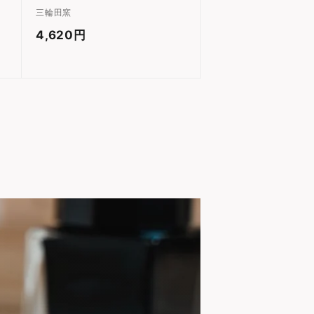
三輪田窯
4,620円
4
,
6
2
0
円