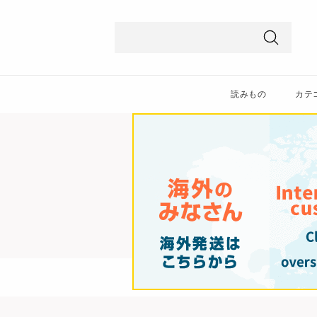
ス
ク
ロ
検
ー
索
ル
読みもの
カテ