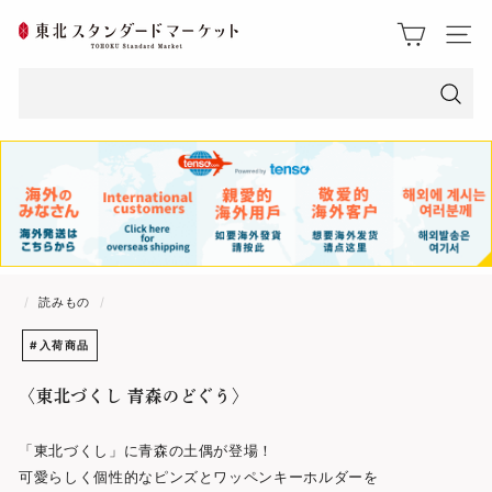
ス
東
ク
サイト
ロ
北
ー
ス
ル
検
索
タ
ン
ダ
ー
/
読みもの
/
ド
#入荷商品
マ
〈東北づくし 青森のどぐう〉
ー
ケ
「東北づくし」に青森の土偶が登場！
可愛らしく個性的なピンズとワッペンキーホルダーを
ッ