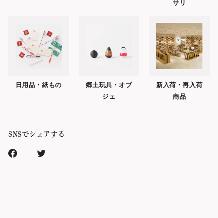
サリ
日用品・紙もの
郷土玩具・オブ
新入荷・再入荷
ジェ
商品
SNSでシェアする
Facebook
Xr
で
で
シ
シ
ェ
ェ
ア
ア
す
す