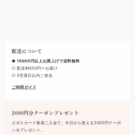
で
で
シ
シ
ェ
ェ
ア
ア
す
す
る
る
配送について
●
15000円以上お買上げで送料無料
○ 配送料650円〜お届け
○ 5営業日以内ご発送
ご利用ガイド
2000円分クーポンプレゼント
エポスカード新規ご入会で、今日から使える2000円クーポ
ンをプレゼント。