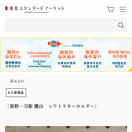
ス
東
ク
サイト
ロ
北
ー
ス
ル
検
索
タ
ン
ダ
ー
/
読みもの
/
ド
#入荷商品
マ
〈笹野一刀彫 鷹山 ニワトリキーホルダー〉
ー
ケ
ッ